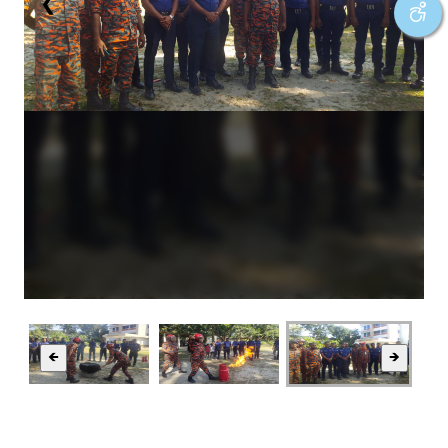
❮
❯
🡸
🡺