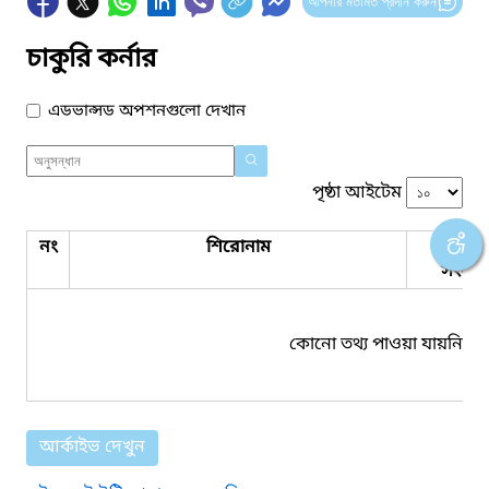
আপনার মতামত প্রদান করুন
চাকুরি কর্নার
এডভান্সড অপশনগুলো দেখান
পৃষ্ঠা আইটেম
নং
শিরোনাম
পিডিএ
সংযুক্ত
কোনো তথ্য পাওয়া যায়নি।
আর্কাইভ দেখুন