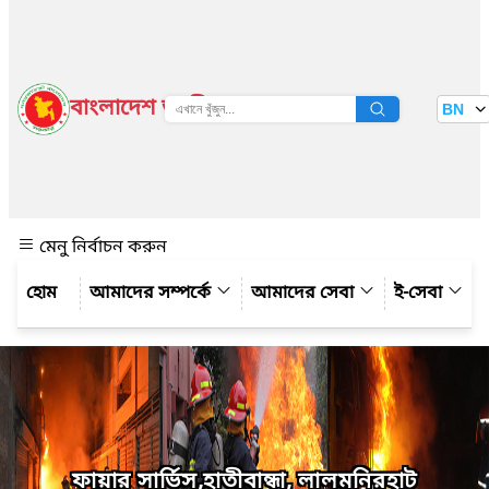
বাংলাদেশ জাতীয় তথ্য বাতায়ন
BN
দেখুন
মেনু নির্বাচন করুন
আমাদের সম্পর্কে
আমাদের সেবা
ই-সেবা
ফায়ার সার্ভিস,হাতীবান্ধা, লালমনিরহাট