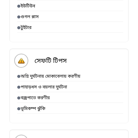
ইউটিউব
গুগল প্লাস
টুইটার
সেফটি টিপস
অগ্নি দুর্ঘটনায় মোকাবেলায় করণীয়
পাহাড়ধস ও বয়লার দুর্ঘটনা
বজ্রপাতে করণীয়
ভূমিকম্প ঝুঁকি