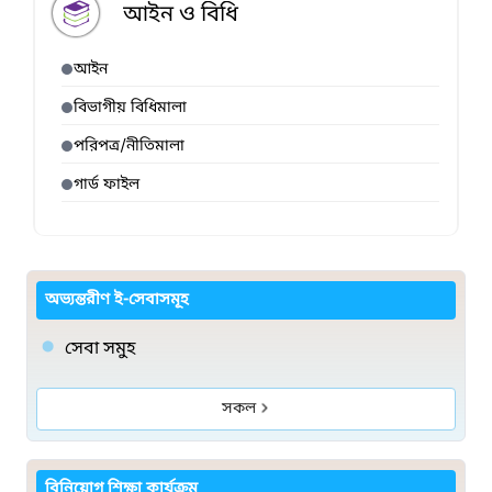
আইন ও বিধি
আইন
বিভাগীয় বিধিমালা
পরিপত্র/নীতিমালা
গার্ড ফাইল
অভ্যন্তরীণ ই-সেবাসমূহ
সেবা সমুহ
সকল
বিনিয়োগ শিক্ষা কার্যক্রম