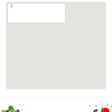
১৬১৭১
বাংলাদেশ মুক্তিযোদ্ধা কল্যাণ ট্রাস্ট
১৬১৩৫
প্রবাসী কল সেন্টার
১৬৫৭৫
ই-জিপি ইমার্জেন্সি হটলাইন
১০০
বাংলাদেশ টেলিযোগাযোগ সেবা সংক্রান্ত
হটলাইন